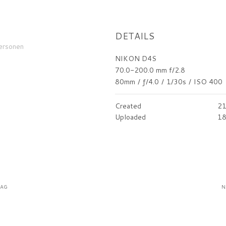
DETAILS
ersonen
NIKON D4S
70.0-200.0 mm f/2.8
80mm
/
ƒ/4.0
/
1/30s
/
ISO 400
Created
21
Uploaded
18
RAG
N