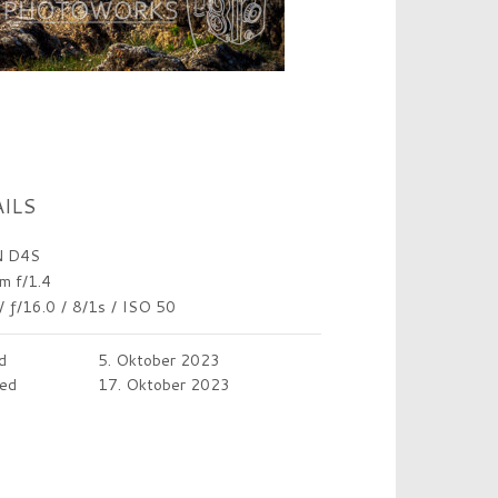
ILS
 D4S
m f/1.4
/
ƒ/16.0
/
8/1s
/
ISO 50
d
5. Oktober 2023
ed
17. Oktober 2023