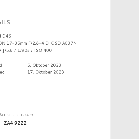
ILS
 D4S
N 17-35mm F/2.8-4 Di OSD A037N
/
ƒ/5.6
/
1/90s
/
ISO 400
d
5. Oktober 2023
ed
17. Oktober 2023
ÄCHSTER BEITRAG
ZA4 9222