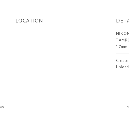
LOCATION
DETA
NIKON
TAMRO
17mm
Create
Upload
RAG
N