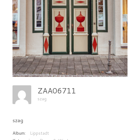
ZAA06711
szag
szag
Album:
Lippstadt