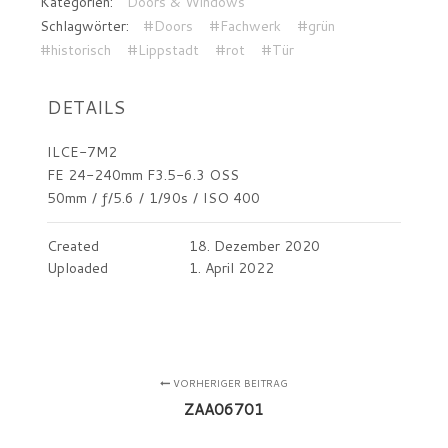
Kategorien:
Doors & Windows
Schlagwörter:
#Doors
#Fachwerk
#grün
#historisch
#Lippstadt
#rot
#Tür
DETAILS
ILCE-7M2
FE 24-240mm F3.5-6.3 OSS
50mm
/
ƒ/5.6
/
1/90s
/
ISO 400
Created
18. Dezember 2020
Uploaded
1. April 2022
VORHERIGER BEITRAG
ZAA06701