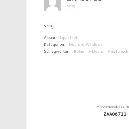
szag
szag
Album:
Lippstadt
Kategorien:
Doors & Windows
Schlagwörter:
#blau
#Doors
#historisch
VORHERIGER BEIT
ZAA06711