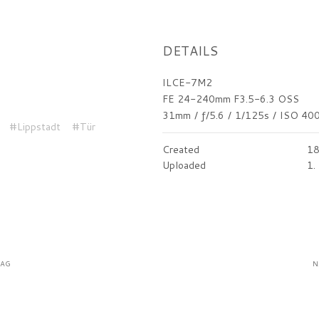
DETAILS
ILCE-7M2
FE 24-240mm F3.5-6.3 OSS
31mm
/
ƒ/5.6
/
1/125s
/
ISO 40
#Lippstadt
#Tür
Created
18
Uploaded
1.
RAG
N