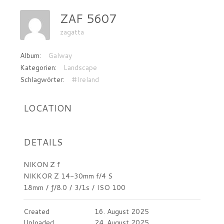
ZAF 5607
zagatta
Album:
Galway
Kategorien:
Landscape
Schlagwörter:
#Ireland
LOCATION
DETAILS
NIKON Z f
NIKKOR Z 14-30mm f/4 S
18mm
/
ƒ/8.0
/
3/1s
/
ISO 100
Created
16. August 2025
Uploaded
24. August 2025